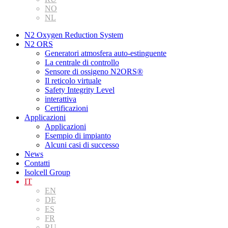
NO
NL
N2 Oxygen Reduction System
N2 ORS
Generatori atmosfera auto-estinguente
La centrale di controllo
Sensore di ossigeno N2ORS®
Il reticolo virtuale
Safety Integrity Level
interattiva
Certificazioni
Applicazioni
Applicazioni
Esempio di impianto
Alcuni casi di successo
News
Contatti
Isolcell Group
IT
EN
DE
ES
FR
RU