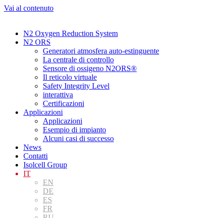
Vai al contenuto
N2 Oxygen Reduction System
N2 ORS
Generatori atmosfera auto-estinguente
La centrale di controllo
Sensore di ossigeno N2ORS®
Il reticolo virtuale
Safety Integrity Level
interattiva
Certificazioni
Applicazioni
Applicazioni
Esempio di impianto
Alcuni casi di successo
News
Contatti
Isolcell Group
IT
EN
DE
ES
FR
RU