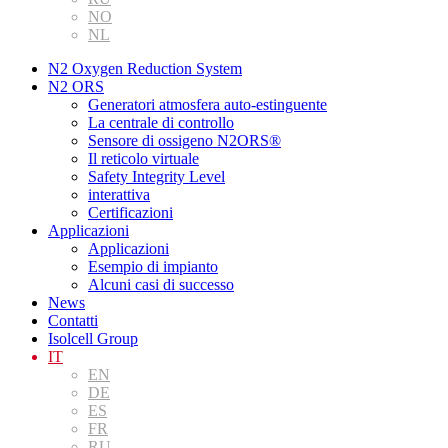
NO
NL
N2 Oxygen Reduction System
N2 ORS
Generatori atmosfera auto-estinguente
La centrale di controllo
Sensore di ossigeno N2ORS®
Il reticolo virtuale
Safety Integrity Level
interattiva
Certificazioni
Applicazioni
Applicazioni
Esempio di impianto
Alcuni casi di successo
News
Contatti
Isolcell Group
IT
EN
DE
ES
FR
RU