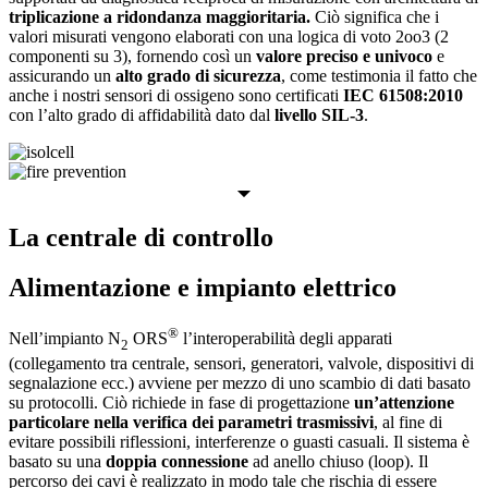
triplicazione a ridondanza maggioritaria.
Ciò significa che i
valori misurati vengono elaborati con una logica di voto 2oo3 (2
componenti su 3), fornendo così un
valore preciso e univoco
e
assicurando un
alto grado di sicurezza
, come testimonia il fatto che
anche i nostri sensori di ossigeno sono certificati
IEC 61508:2010
con l’alto grado di affidabilità dato dal
livello SIL-3
.
La centrale di controllo
Alimentazione e impianto elettrico
®
Nell’impianto N
ORS
l’interoperabilità degli apparati
2
(collegamento tra centrale, sensori, generatori, valvole, dispositivi di
segnalazione ecc.) avviene per mezzo di uno scambio di dati basato
su protocolli. Ciò richiede in fase di progettazione
un’attenzione
particolare nella verifica dei parametri trasmissivi
, al fine di
evitare possibili riflessioni, interferenze o guasti casuali. Il sistema è
basato su una
doppia connessione
ad anello chiuso (loop). Il
percorso dei cavi è realizzato in modo tale che rischia di essere