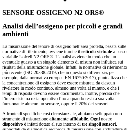
SENSORE OSSIGENO N2 ORS®
Analisi dell’ossigeno per piccoli e grandi
ambienti
La misurazione del tenore di ossigeno nell’area protetta, basata sulle
normative di riferimento, avviene tramite il
reticolo virtuale
a passo
variabile Isolcell N2 ORS®. L’analisi avviene in modo che un
eventuale guasto a un singolo elemento di misura non influisca sui
risultati della misurazione globale. Infatti, la normativa di riferimento
più recente (ISO 20338:2019, che in questo si differenzia, per
esempio, dalla normativa europea EN 16750:2017), puntualizza che
la concentrazione di ossigeno deve essere misurata da ciascun
rivelatore in modo continuo, almeno una volta al minuto, e che i
tempi di risposta devono essere documentati. Inoltre, precisa che
l’intero sistema resta operativo fino a quando resta a sua volta
funzionante almeno un sensore, oppure il 20% dei sensori.
A fronte di specifiche così circostanziate, abbiamo sviluppato uno
strumento di misurazione
altamente affidabile
.
Ogni
nostro
dispositivo
è infatti dotato al suo interno di
tre singoli sensori
,
supportati da diagnostica reciproca di misurazione con architettura di