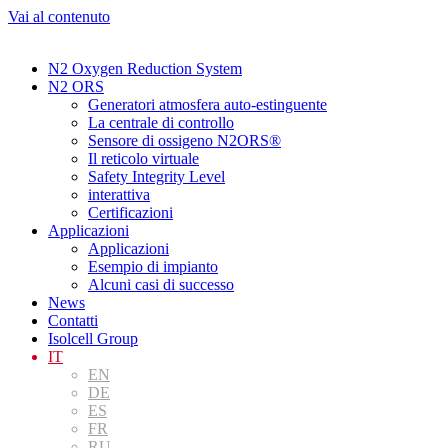
Vai al contenuto
N2 Oxygen Reduction System
N2 ORS
Generatori atmosfera auto-estinguente
La centrale di controllo
Sensore di ossigeno N2ORS®
Il reticolo virtuale
Safety Integrity Level
interattiva
Certificazioni
Applicazioni
Applicazioni
Esempio di impianto
Alcuni casi di successo
News
Contatti
Isolcell Group
IT
EN
DE
ES
FR
RU