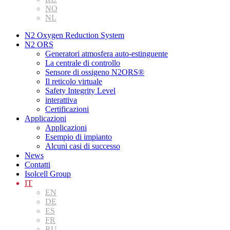
NO
NL
N2 Oxygen Reduction System
N2 ORS
Generatori atmosfera auto-estinguente
La centrale di controllo
Sensore di ossigeno N2ORS®
Il reticolo virtuale
Safety Integrity Level
interattiva
Certificazioni
Applicazioni
Applicazioni
Esempio di impianto
Alcuni casi di successo
News
Contatti
Isolcell Group
IT
EN
DE
ES
FR
RU