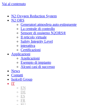
Vai al contenuto
N2 Oxygen Reduction System
N2 ORS
Generatori atmosfera auto-estinguente
La centrale di controllo
Sensore di ossigeno N2ORS®
Il reticolo virtuale
Safety Integrity Level
interattiva
Certificazioni
Applicazioni
Applicazioni
Esempio di impianto
Alcuni casi di successo
News
Contatti
Isolcell Group
IT
EN
DE
ES
FR
RU