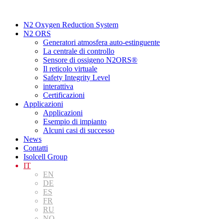
Vai
al
N2 Oxygen Reduction System
contenuto
N2 ORS
Generatori atmosfera auto-estinguente
La centrale di controllo
Sensore di ossigeno N2ORS®
Il reticolo virtuale
Safety Integrity Level
interattiva
Certificazioni
Applicazioni
Applicazioni
Esempio di impianto
Alcuni casi di successo
News
Contatti
Isolcell Group
IT
EN
DE
ES
FR
RU
NO