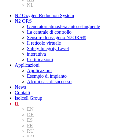
NL
N2 Oxygen Reduction System
N2 ORS
Generatori atmosfera auto-estinguente
La centrale di controllo
Sensore di ossigeno N2ORS®
Il reticolo virtuale
Safety Integrity Level
interattiva
Certificazioni
Applicazioni
Applicazioni
Esempio di impianto
Alcuni casi di successo
News
Contatti
Isolcell Group
IT
EN
DE
ES
FR
RU
NO