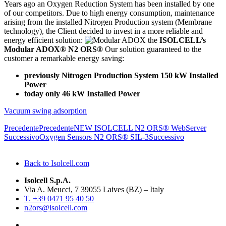
Years ago an Oxygen Reduction System has been installed by one
of our competitors. Due to high energy consumption, maintenance
arising from the installed Nitrogen Production system (Membrane
technology), the Client decided to invest in a more reliable and
energy efficient solution:
the
ISOLCELL’s
Modular ADOX® N2 ORS®
Our solution guaranteed to the
customer a remarkable energy saving:
previously Nitrogen Production System 150 kW Installed
Power
today only 46 kW Installed Power
Vacuum swing adsorption
Precedente
Precedente
NEW ISOLCELL N2 ORS® WebServer
Successivo
Oxygen Sensors N2 ORS® SIL-3
Successivo
Back to Isolcell.com
Isolcell S.p.A.
Via A. Meucci, 7 39055 Laives (BZ) – Italy
T. +39 0471 95 40 50
n2ors@isolcell.com