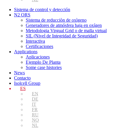
Sistema de control y detección
N2 ORS
Sistema de reducciòn de oxìgeno
Generadores de atmósfera baja en oxígen
Metodologia Virgual Grid o de malla virtual
SIL (Nivel de Integridad de Seguridad)
Interactiva
Certificaciones
Applications
Aplicaciones
Ejemplo De Planta
Some case histories
News
Contacto
Isolcell Group
ES
EN
DE
IT
FR
RU
NO
NL