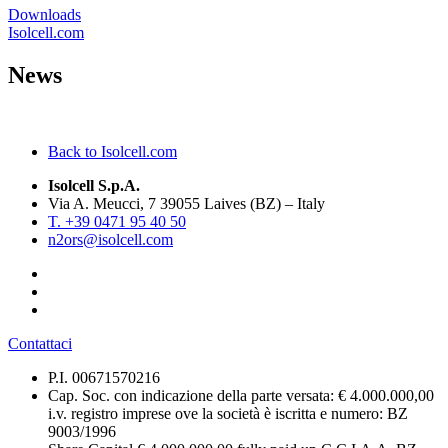
Downloads
Isolcell.com
News
Back to Isolcell.com
Isolcell S.p.A.
Via A. Meucci, 7 39055 Laives (BZ) – Italy
T. +39 0471 95 40 50
n2ors@isolcell.com
Contattaci
P.I. 00671570216
Cap. Soc. con indicazione della parte versata: € 4.000.000,00
i.v. registro imprese ove la società è iscritta e numero: BZ
9003/1996