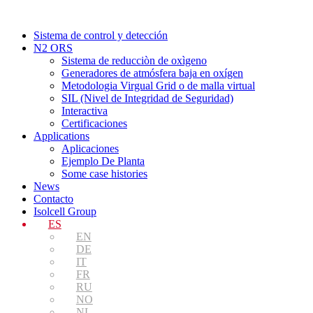
Ir
al
Sistema de control y detección
contenido
N2 ORS
Sistema de reducciòn de oxìgeno
Generadores de atmósfera baja en oxígen
Metodologia Virgual Grid o de malla virtual
SIL (Nivel de Integridad de Seguridad)
Interactiva
Certificaciones
Applications
Aplicaciones
Ejemplo De Planta
Some case histories
News
Contacto
Isolcell Group
ES
EN
DE
IT
FR
RU
NO
NL