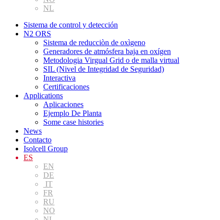
NL
Sistema de control y detección
N2 ORS
Sistema de reducciòn de oxìgeno
Generadores de atmósfera baja en oxígen
Metodologia Virgual Grid o de malla virtual
SIL (Nivel de Integridad de Seguridad)
Interactiva
Certificaciones
Applications
Aplicaciones
Ejemplo De Planta
Some case histories
News
Contacto
Isolcell Group
ES
EN
DE
IT
FR
RU
NO
NL