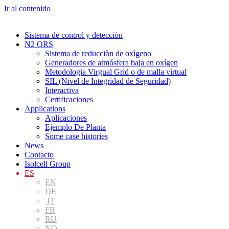
Ir al contenido
Sistema de control y detección
N2 ORS
Sistema de reducciòn de oxìgeno
Generadores de atmósfera baja en oxígen
Metodologia Virgual Grid o de malla virtual
SIL (Nivel de Integridad de Seguridad)
Interactiva
Certificaciones
Applications
Aplicaciones
Ejemplo De Planta
Some case histories
News
Contacto
Isolcell Group
ES
EN
DE
IT
FR
RU
NO