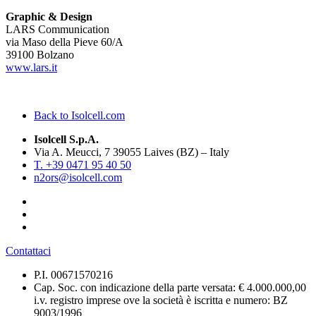
Graphic & Design
LARS Communication
via Maso della Pieve 60/A
39100 Bolzano
www.lars.it
Back to Isolcell.com
Isolcell S.p.A.
Via A. Meucci, 7 39055 Laives (BZ) – Italy
T. +39 0471 95 40 50
n2ors@isolcell.com
Contattaci
P.I. 00671570216
Cap. Soc. con indicazione della parte versata: € 4.000.000,00
i.v. registro imprese ove la società è iscritta e numero: BZ
9003/1996