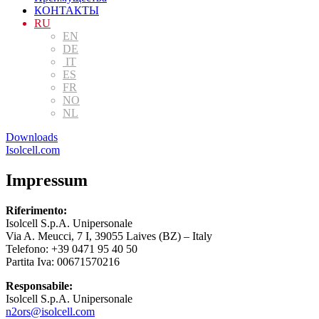
КОНТАКТЫ
RU
EN
DE
IT
ES
FR
NO
NL
Downloads
Isolcell.com
Impressum
Riferimento:
Isolcell S.p.A. Unipersonale
Via A. Meucci, 7 I, 39055 Laives (BZ) – Italy
Telefono: +39 0471 95 40 50
Partita Iva: 00671570216
Responsabile:
Isolcell S.p.A. Unipersonale
n2ors@isolcell.com