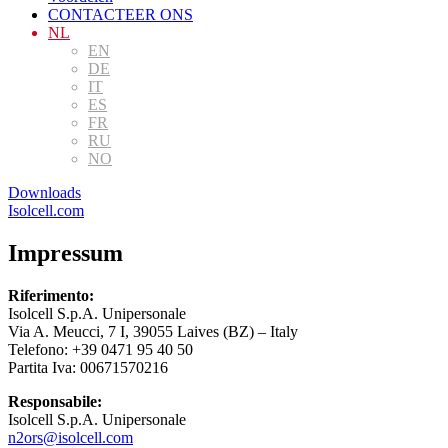
CONTACTEER ONS
NL
EN
DE
IT
ES
FR
RU
NO
Downloads
Isolcell.com
Impressum
Riferimento:
Isolcell S.p.A. Unipersonale
Via A. Meucci, 7 I, 39055 Laives (BZ) – Italy
Telefono: +39 0471 95 40 50
Partita Iva: 00671570216
Responsabile:
Isolcell S.p.A. Unipersonale
n2ors@isolcell.com