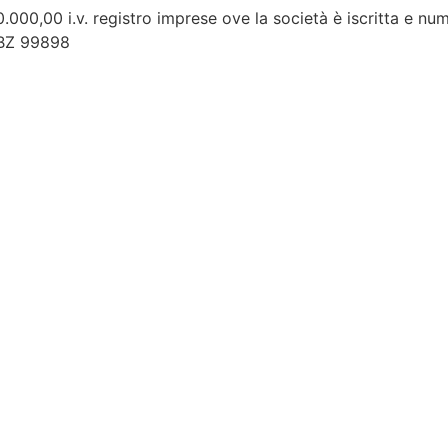
0.000,00 i.v. registro imprese ove la società è iscritta e 
. BZ 99898