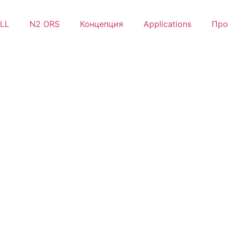
LL
N2 ORS
Концепция
Applications
Про