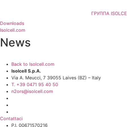
Перейти
к
ГРУППА ISOLCE
содержимому
Downloads
Isolcell.com
News
Back to Isolcell.com
Isolcell S.p.A.
Via A. Meucci, 7 39055 Laives (BZ) – Italy
T. +39 0471 95 40 50
n2ors@isolcell.com
Contattaci
P.I. 00671570216