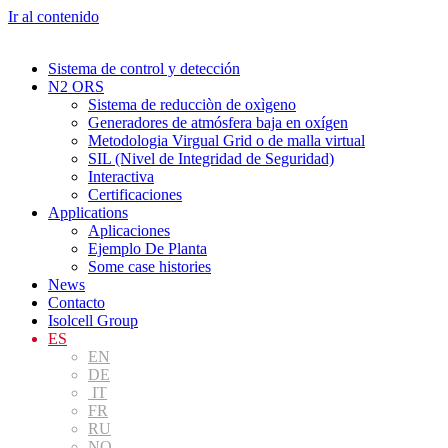
Ir al contenido
Sistema de control y detección
N2 ORS
Sistema de reducciòn de oxìgeno
Generadores de atmósfera baja en oxígen
Metodologia Virgual Grid o de malla virtual
SIL (Nivel de Integridad de Seguridad)
Interactiva
Certificaciones
Applications
Aplicaciones
Ejemplo De Planta
Some case histories
News
Contacto
Isolcell Group
ES
EN
DE
IT
FR
RU
NO