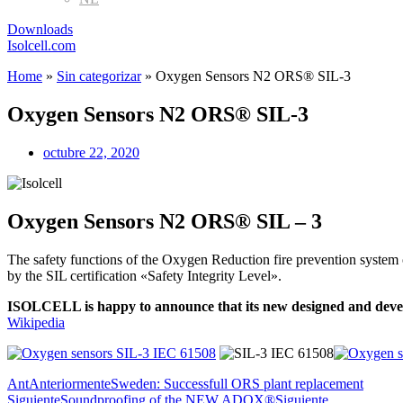
Downloads
Isolcell.com
Home
»
Sin categorizar
»
Oxygen Sensors N2 ORS® SIL-3
Oxygen Sensors N2 ORS® SIL-3
octubre 22, 2020
Oxygen Sensors N2 ORS® SIL – 3
The safety functions of the Oxygen Reduction fire prevention system 
by the SIL certification «Safety Integrity Level».
ISOLCELL is happy to announce that its new designed and develo
Wikipedia
Ant
Anteriormente
Sweden: Successfull ORS plant replacement
Siguiente
Soundproofing of the NEW ADOX®
Siguiente