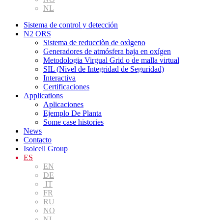
NL
Sistema de control y detección
N2 ORS
Sistema de reducciòn de oxìgeno
Generadores de atmósfera baja en oxígen
Metodologia Virgual Grid o de malla virtual
SIL (Nivel de Integridad de Seguridad)
Interactiva
Certificaciones
Applications
Aplicaciones
Ejemplo De Planta
Some case histories
News
Contacto
Isolcell Group
ES
EN
DE
IT
FR
RU
NO
NL